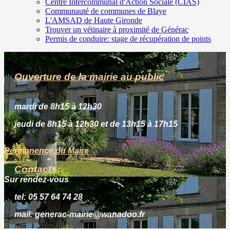
Centre Intercommunal d'Action Sociale (CIAS)
Communauté de communes de Blaye
L'AMSAD de Haute Gironde
Trouver un vétinaire à proximité de Générac
Permis de conduire: stage de récupération de points
Ouverture
de la mairie au public
mardi de 8h15 à 12h30
jeudi de 8h15 à 12h30 et de 13h15 à 17h15
Permanence du Maire
Contacts
:
Sur rendez-vous
tel: 05 57 64 74 28
mail: generac-mairie@wa
nadoo.fr