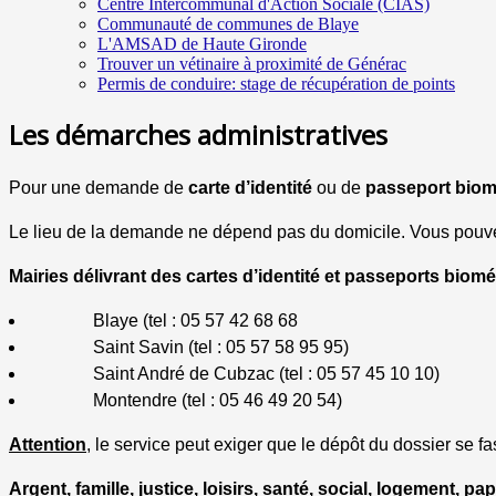
Centre Intercommunal d'Action Sociale (CIAS)
Communauté de communes de Blaye
L'AMSAD de Haute Gironde
Trouver un vétinaire à proximité de Générac
Permis de conduire: stage de récupération de points
Les démarches administratives
Pour une demande de
carte d’identité
ou de
passeport biom
Le lieu de la demande ne dépend pas du domicile. Vous pouvez 
Mairies délivrant des cartes d’identité et passeports biomé
Blaye (tel : 05 57 42 68 68
Saint Savin (tel : 05 57 58 95 95)
Saint André de Cubzac (tel : 05 57 45 10 10)
Montendre (tel : 05 46 49 20 54)
Attention
, le service peut exiger que le dépôt du dossier se 
Argent, famille, justice, loisirs, santé, social, logement, 